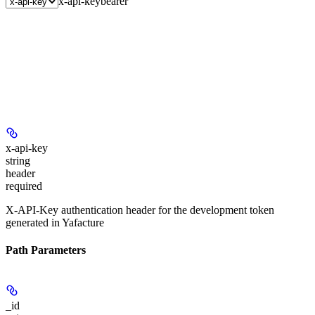
x-api-key
bearer
x-api-key
string
header
required
X-API-Key authentication header for the development token
generated in Yafacture
Path Parameters
_id