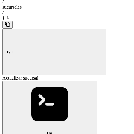
/
sucursales
/
{_id}
Try it
Actualizar sucursal
cURL