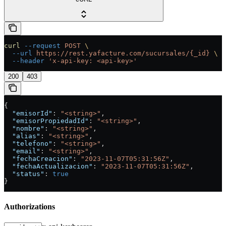
curl
 --request
 POST
 \
  --url
 https://rest.yafacture.com/sucursales/{_id}
 \
  --header
 'x-api-key: <api-key>'
200
403
{
  "emisorId"
: 
"<string>"
,
  "emisorPropiedadId"
: 
"<string>"
,
  "nombre"
: 
"<string>"
,
  "alias"
: 
"<string>"
,
  "telefono"
: 
"<string>"
,
  "email"
: 
"<string>"
,
  "fechaCreacion"
: 
"2023-11-07T05:31:56Z"
,
  "fechaActualizacion"
: 
"2023-11-07T05:31:56Z"
,
  "status"
: 
true
}
Authorizations