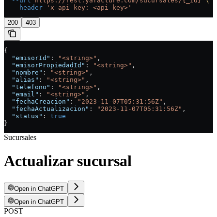
  --url
 https://rest.yafacture.com/sucursales/{_id}
 \
  --header
 'x-api-key: <api-key>'
200
403
{
  "emisorId"
: 
"<string>"
,
  "emisorPropiedadId"
: 
"<string>"
,
  "nombre"
: 
"<string>"
,
  "alias"
: 
"<string>"
,
  "telefono"
: 
"<string>"
,
  "email"
: 
"<string>"
,
  "fechaCreacion"
: 
"2023-11-07T05:31:56Z"
,
  "fechaActualizacion"
: 
"2023-11-07T05:31:56Z"
,
  "status"
: 
true
}
Sucursales
Actualizar sucursal
Open in ChatGPT
Open in ChatGPT
POST