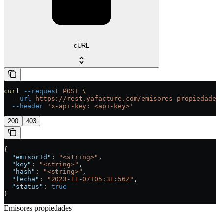
cURL
curl
 --request
 POST
 \
  --url
 https://rest.yafacture.com/emisores-propiedades
  --header
 'x-api-key: <api-key>'
200
403
{
  "emisorId"
: 
"<string>"
,
  "key"
: 
"<string>"
,
  "hash"
: 
"<string>"
,
  "fecha"
: 
"2023-11-07T05:31:56Z"
,
  "status"
: 
true
}
Emisores propiedades