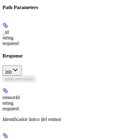
Path Parameters
_id
string
required
Response
200
application/json
emisorId
string
required
Identificador único del emisor