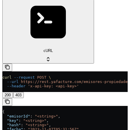
cURL
curl
 --request
 POST
 \
  --url
 https://rest.yafacture.com/emisores-propiedades
  --header
 'x-api-key: <api-key>'
200
403
{
  "emisorId"
: 
"<string>"
,
  "key"
: 
"<string>"
,
  "hash"
: 
"<string>"
,
  "fecha"
: 
"2023-11-07T05:31:56Z"
,