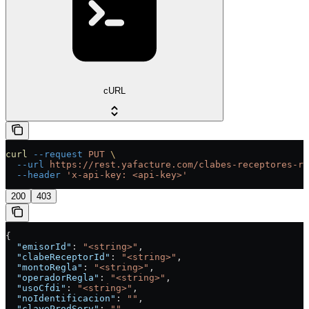
cURL
curl
 --request
 PUT
 \
  --url
 https://rest.yafacture.com/clabes-receptores-re
  --header
 'x-api-key: <api-key>'
200
403
{
  "emisorId"
: 
"<string>"
,
  "clabeReceptorId"
: 
"<string>"
,
  "montoRegla"
: 
"<string>"
,
  "operadorRegla"
: 
"<string>"
,
  "usoCfdi"
: 
"<string>"
,
  "noIdentificacion"
: 
""
,
  "claveProdServ"
: 
""
,