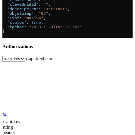
  "claveUnidad"
: 
""
,
  "descripcion"
: 
"<string>"
,
  "objetoImp"
: 
"02"
,
  "iva"
: 
"masIva"
,
  "status"
: 
true
,
  "fecha"
: 
"2023-11-07T05:31:56Z"
}
Authorizations
x-api-key
bearer
x-api-key
string
header