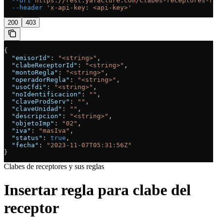
  --url
 https://rest.yafacture.com/clabes-receptores-re
  --header
 'x-api-key: <api-key>'
200
403
{
  "emisorId"
: 
"<string>"
,
  "clabeReceptorId"
: 
"<string>"
,
  "montoRegla"
: 
"<string>"
,
  "operadorRegla"
: 
"<string>"
,
  "usoCfdi"
: 
"<string>"
,
  "noIdentificacion"
: 
""
,
  "claveProdServ"
: 
""
,
  "claveUnidad"
: 
""
,
  "descripcion"
: 
"<string>"
,
  "objetoImp"
: 
"02"
,
  "iva"
: 
"masIva"
,
  "status"
: 
true
,
  "fecha"
: 
"2023-11-07T05:31:56Z"
}
Clabes de receptores y sus reglas
Insertar regla para clabe del
receptor