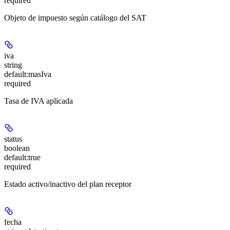
required
Objeto de impuesto según catálogo del SAT
iva
string
default:
masIva
required
Tasa de IVA aplicada
status
boolean
default:
true
required
Estado activo/inactivo del plan receptor
fecha