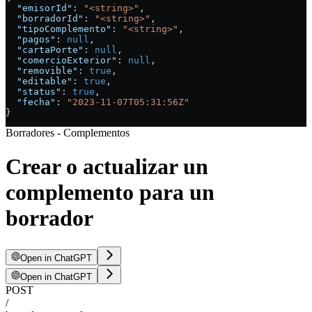
  "emisorId"
: 
"<string>"
,
  "borradorId"
: 
"<string>"
,
  "tipoComplemento"
: 
"<string>"
,
  "pagos"
: 
null
,
  "cartaPorte"
: 
null
,
  "comercioExterior"
: 
null
,
  "removible"
: 
true
,
  "editable"
: 
true
,
  "status"
: 
true
,
  "fecha"
: 
"2023-11-07T05:31:56Z"
}
Borradores - Complementos
Crear o actualizar un
complemento para un
borrador
Open in ChatGPT
Open in ChatGPT
POST
/