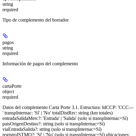
string
required
Tipo de complemento del borrador
pagos
string
required
Información de pagos del complemento
cartaPorte
object
required
Datos del complemento Carta Porte 3.1. Estructura: IdCCP: 'CCC---
' transpInternac: 'Sí' | 'No' totalDistRec: string (km totales)
entradaSalidaMerc?: 'Entrada' | 'Salida' (solo si transpInternac=Sí)
paisOrigenDestino?: string (solo si transpInternac=Sí)
viaEntradaSalida?: string (solo si transpInternac=Sí)
registroISTMO?: 'Sí' | 'No' (solo si transpInternac=Sí) ubicaciones: