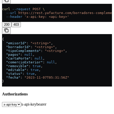
curl
 --request
 POST
 \
  --url
 https://rest.yafacture.com/borradores-complemen
  --header
 'x-api-key: <api-key>'
200
403
{
  "emisorId"
: 
"<string>"
,
  "borradorId"
: 
"<string>"
,
  "tipoComplemento"
: 
"<string>"
,
  "pagos"
: 
null
,
  "cartaPorte"
: 
null
,
  "comercioExterior"
: 
null
,
  "removible"
: 
true
,
  "editable"
: 
true
,
  "status"
: 
true
,
  "fecha"
: 
"2023-11-07T05:31:56Z"
}
Authorizations
x-api-key
bearer