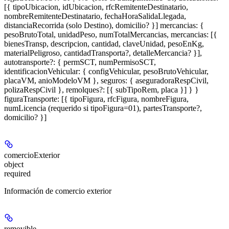
[{ tipoUbicacion, idUbicacion, rfcRemitenteDestinatario,
nombreRemitenteDestinatario, fechaHoraSalidaLlegada,
distanciaRecorrida (solo Destino), domicilio? }] mercancias: {
pesoBrutoTotal, unidadPeso, numTotalMercancias, mercancias: [{
bienesTransp, descripcion, cantidad, claveUnidad, pesoEnKg,
materialPeligroso, cantidadTransporta?, detalleMercancia? }],
autotransporte?: { permSCT, numPermisoSCT,
identificacionVehicular: { configVehicular, pesoBrutoVehicular,
placaVM, anioModeloVM }, seguros: { aseguradoraRespCivil,
polizaRespCivil }, remolques?: [{ subTipoRem, placa }] } }
figuraTransporte: [{ tipoFigura, rfcFigura, nombreFigura,
numLicencia (requerido si tipoFigura=01), partesTransporte?,
domicilio? }]
comercioExterior
object
required
Información de comercio exterior
removible