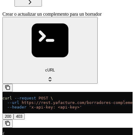
Crear o actualizar un complemento para un borrador
cURL
curl
 --request
 POST
 \
  --url
 https://rest.yafacture.com/borradores-complemen
  --header
 'x-api-key: <api-key>'
200
403
{