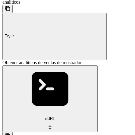
analiticos
Try it
Obtener analíticos de ventas de mostrador
cURL