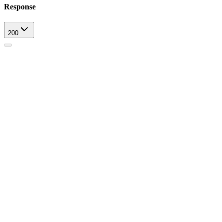
Response
200