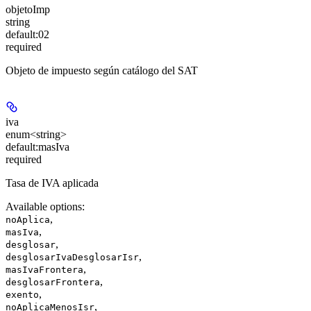
objetoImp
string
default:
02
required
Objeto de impuesto según catálogo del SAT
iva
enum<string>
default:
masIva
required
Tasa de IVA aplicada
Available options
:
,
noAplica
,
masIva
,
desglosar
,
desglosarIvaDesglosarIsr
,
masIvaFrontera
,
desglosarFrontera
,
exento
,
noAplicaMenosIsr