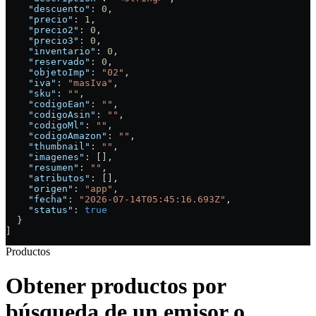
    "descuento"
: 
0
,
    "precio"
: 
1
,
    "precio2"
: 
0
,
    "precio3"
: 
0
,
    "inventario"
: 
0
,
    "reservado"
: 
0
,
    "objetoImp"
: 
"02"
,
    "iva"
: 
"masIva"
,
    "sku"
: 
""
,
    "codigoEan"
: 
""
,
    "codigoAsin"
: 
""
,
    "codigoMl"
: 
""
,
    "codigoAmazon"
: 
""
,
    "thumbnail"
: 
""
,
    "imagenes"
: [],
    "resumen"
: 
""
,
    "atributos"
: [],
    "origen"
: 
"app"
,
    "fecha"
: 
"2026-07-14T05:45:16.693Z"
,
    "status"
: 
true
  }
]
Productos
Obtener productos por
búsqueda de un emisor o