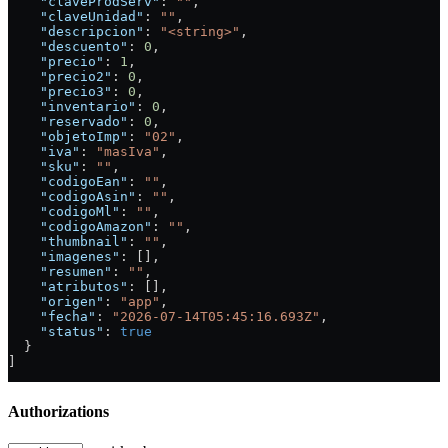
    "claveProdServ"
: 
""
,
    "claveUnidad"
: 
""
,
    "descripcion"
: 
"<string>"
,
    "descuento"
: 
0
,
    "precio"
: 
1
,
    "precio2"
: 
0
,
    "precio3"
: 
0
,
    "inventario"
: 
0
,
    "reservado"
: 
0
,
    "objetoImp"
: 
"02"
,
    "iva"
: 
"masIva"
,
    "sku"
: 
""
,
    "codigoEan"
: 
""
,
    "codigoAsin"
: 
""
,
    "codigoMl"
: 
""
,
    "codigoAmazon"
: 
""
,
    "thumbnail"
: 
""
,
    "imagenes"
: [],
    "resumen"
: 
""
,
    "atributos"
: [],
    "origen"
: 
"app"
,
    "fecha"
: 
"2026-07-14T05:45:16.693Z"
,
    "status"
: 
true
  }
]
Authorizations