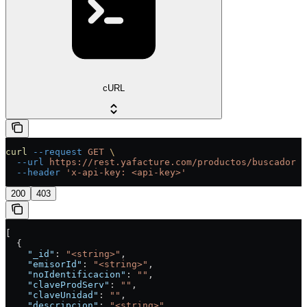
cURL
curl
 --request
 GET
 \
  --url
 https://rest.yafacture.com/productos/buscador
 \
  --header
 'x-api-key: <api-key>'
200
403
[
  {
    "_id"
: 
"<string>"
,
    "emisorId"
: 
"<string>"
,
    "noIdentificacion"
: 
""
,
    "claveProdServ"
: 
""
,
    "claveUnidad"
: 
""
,
    "descripcion"
: 
"<string>"
,