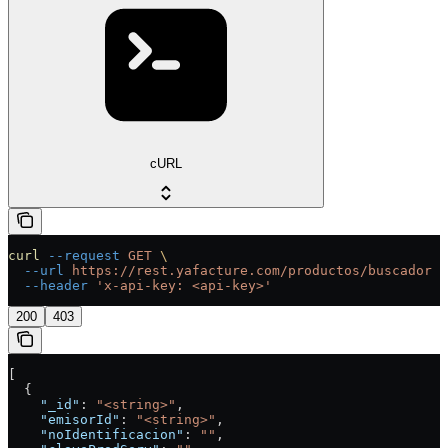
cURL
curl
 --request
 GET
 \
  --url
 https://rest.yafacture.com/productos/buscador
 \
  --header
 'x-api-key: <api-key>'
200
403
[
  {
    "_id"
: 
"<string>"
,
    "emisorId"
: 
"<string>"
,
    "noIdentificacion"
: 
""
,