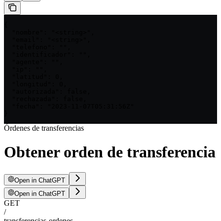
{

  "nombre": "<string>",

  "email": "<string>",

  "telefono": "",

  "identificador": "",

  "agente": "",

  "ip": "",

  "latitud": 0,

  "longitud": 0,

  "autorizada": false,

  "rechazada": false,

  "fecha": "2023-11-07T05:31:56Z"

}
Órdenes de transferencias
Obtener orden de transferencia
Open in ChatGPT
Open in ChatGPT
GET
/
transferencias-ordenes