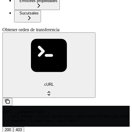
Emisores propiedades
Sucursales
Obtener orden de transferencia
cURL
curl --request GET \

  --url https://rest.yafacture.com/transferencias-orden
  --header 'x-api-key: <api-key>'
200
403