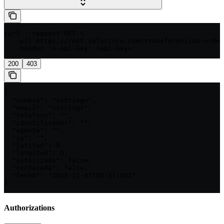
curl --request GET \

  --url https://rest.yafacture.com/transferencias-orden
  --header 'x-api-key: <api-key>'
200
403
{

  "nombre": "<string>",

  "email": "<string>",

  "telefono": "",

  "identificador": "",

  "agente": "",

  "ip": "",

  "latitud": 0,

  "longitud": 0,

  "autorizada": false,

  "rechazada": false,

  "fecha": "2023-11-07T05:31:56Z"

}
Authorizations