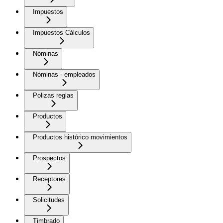
Impuestos
Impuestos Cálculos
Nóminas
Nóminas - empleados
Polizas reglas
Productos
Productos histórico movimientos
Prospectos
Receptores
Solicitudes
Timbrado